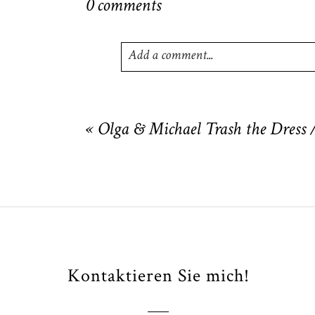
0 comments
Add a comment...
Your email is
never
published or shared
«
Olga & Michael Trash the Dress 
POST COMMENT
Kontaktieren Sie mich!