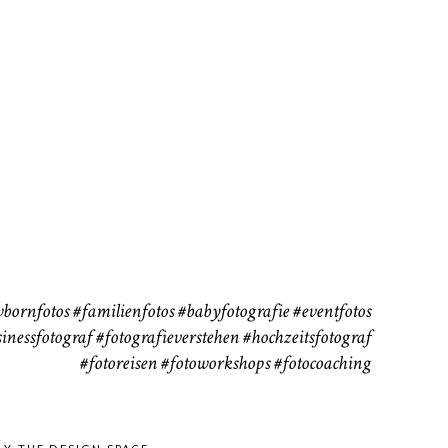
rn
Kinder
Babybauch
111
37
bornfotos
#familienfotos
#babyfotografie
#eventfotos
inessfotograf
#fotografieverstehen
#hochzeitsfotograf
#fotoreisen
#fotoworkshops
#fotocoaching