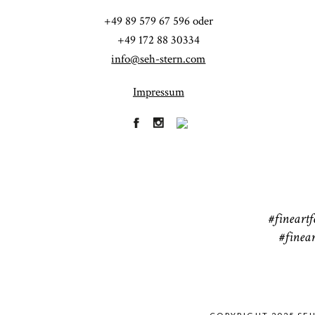
Fi
+49 89 579 67 596 oder
41
+49 172 88 30334
info@seh-stern.com
Impressum
R
41
#fineartf
#finear