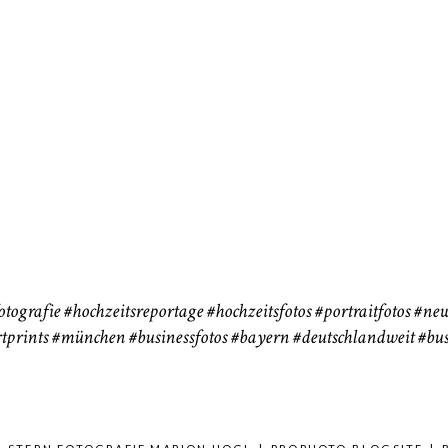
neart
Hochzeit
Baby/Newbo
183
72
eise
otografie
#hochzeitsreportage
#hochzeitsfotos
#portraitfotos
#new
tprints
#münchen
#businessfotos
#bayern #deutschlandweit #bus