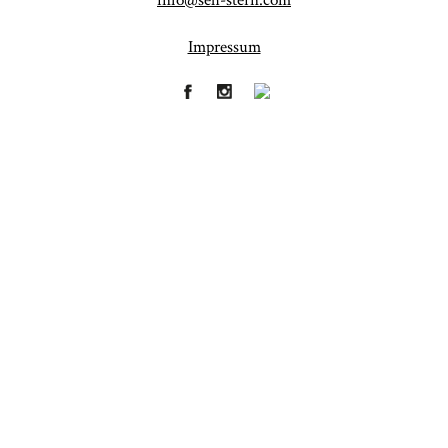
info@seh-stern.com
Impressum
Fineart
Hochzeit
41
183
Baby/Newborn
Kinder