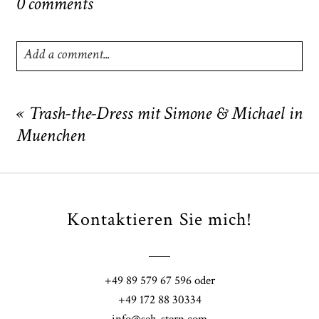
0 comments
Add a comment...
Your email is
never
published or shared. Required fields
are marked *
«
Trash-the-Dress mit Simone & Michael in
Muenchen
Kontaktieren Sie mich!
POST COMMENT
+49 89 579 67 596 oder
+49 172 88 30334