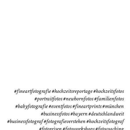
72
111
CHINGS
Babybauch
Reise
37
41
#fineartfotografie
#hochzeitsreportage
#hochzeitsfotos
#portraitfotos
#newbornfotos
#familienfotos
#babyfotografie
#eventfotos
#fineartprints
#münchen
#businessfotos
#bayern #deutschlandweit
#businessfotograf
#fotografieverstehen
#hochzeitsfotograf
#fotoreisen
#fotoworkshops
#fotocoaching