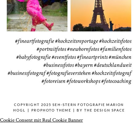
37
41
CHINGS
#fineartfotografie
#hochzeitsreportage
#hochzeitsfotos
#portraitfotos
#newbornfotos
#familienfotos
#babyfotografie
#eventfotos
#fineartprints
#münchen
#businessfotos
#bayern #deutschlandweit
#businessfotograf
#fotografieverstehen
#hochzeitsfotograf
#fotoreisen
#fotoworkshops
#fotocoaching
COPYRIGHT 2025 SEH-STERN FOTOGRAFIE MARION
HOGL
|
PROPHOTO THEME
|
BY
THE DESIGN SPACE
Cookie Consent mit Real Cookie Banner