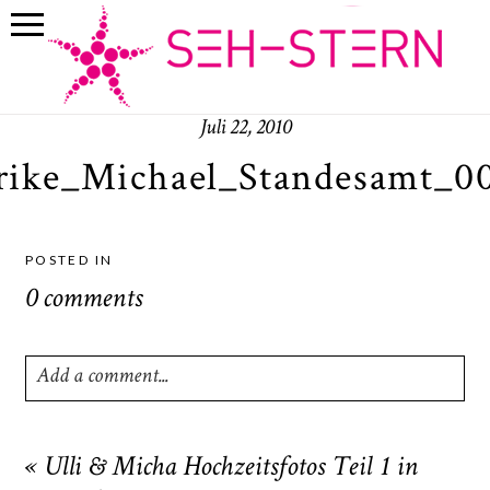
Juli 22, 2010
rike_Michael_Standesamt_0
POSTED IN
0 comments
Add a comment...
Your email is
never
published or shared. Required fields
are marked *
«
Ulli & Micha Hochzeitsfotos Teil 1 in