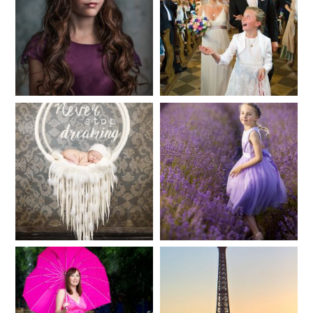
Fineart
Hochzeit
41
183
Baby/Newborn
Kinder
72
111
Babybauch
Reise