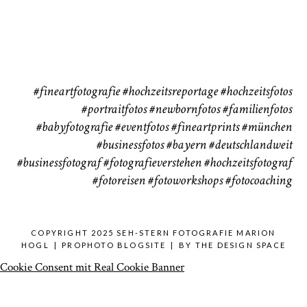
37
41
CHINGS
#fineartfotografie
#hochzeitsreportage
#hochzeitsfotos
#portraitfotos
#newbornfotos
#familienfotos
#babyfotografie
#eventfotos
#fineartprints
#münchen
#businessfotos
#bayern #deutschlandweit
#businessfotograf
#fotografieverstehen
#hochzeitsfotograf
#fotoreisen
#fotoworkshops
#fotocoaching
COPYRIGHT 2025 SEH-STERN FOTOGRAFIE MARION
HOGL
|
PROPHOTO BLOGSITE
|
BY
THE DESIGN SPACE
Cookie Consent mit Real Cookie Banner