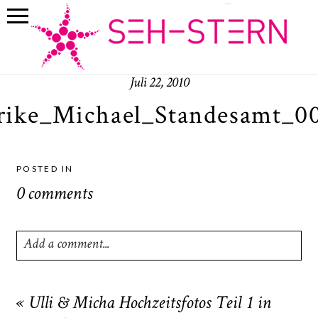
Juli 22, 2010
rike_Michael_Standesamt_0
POSTED IN
0 comments
Add a comment...
Your email is
never
published or shared. Required fields
are marked *
«
Ulli & Micha Hochzeitsfotos Teil 1 in