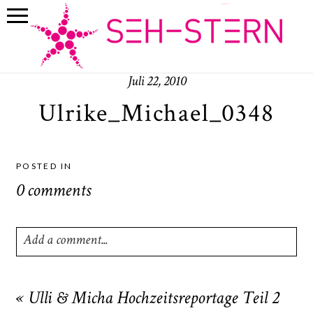
Juli 22, 2010
Ulrike_Michael_0348
POSTED IN
0 comments
Add a comment...
Your email is
never
published or shared. Required fields
are marked *
«
Ulli & Micha Hochzeitsreportage Teil 2