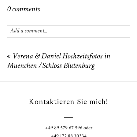
0 comments
Add a comment...
Your email is
never
published or shared. Required fields
are marked *
«
Verena & Daniel Hochzeitsfotos in
Muenchen /Schloss Blutenburg
Kontaktieren Sie mich!
POST COMMENT
+49 89 579 67 596 oder
+49 172 88 30334