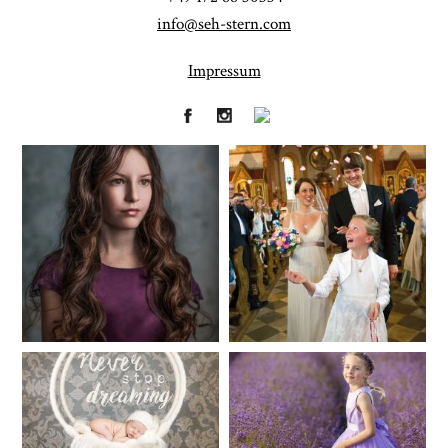
info@seh-stern.com
Impressum
Fineart
Hochzeit
41
183
Baby/Newborn
Kinder