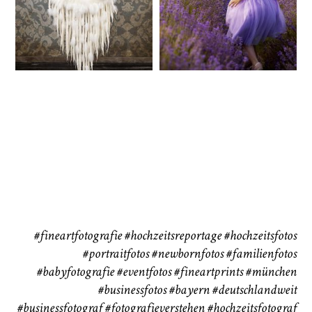
72
111
CHINGS
Babybauch
Reise
37
41
#fineartfotografie
#hochzeitsreportage
#hochzeitsfotos
#portraitfotos
#newbornfotos
#familienfotos
#babyfotografie
#eventfotos
#fineartprints
#münchen
#businessfotos
#bayern #deutschlandweit
#businessfotograf
#fotografieverstehen
#hochzeitsfotograf