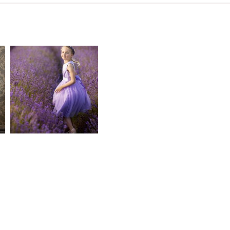
rn
Kinder
Babybauch
111
37