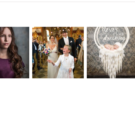
neart
Hochzeit
Baby/Newbo
183
72
eise