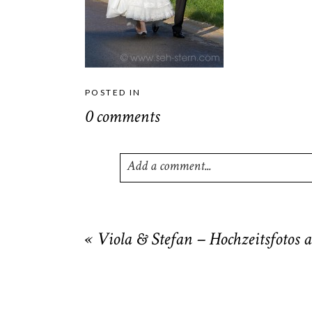
POSTED IN
0 comments
Add a comment...
Your email is
never
published or shared
«
Viola & Stefan – Hochzeitsfotos 
POST COMMENT