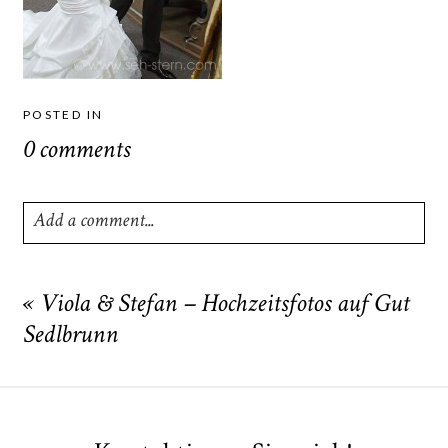
POSTED IN
0 comments
Add a comment...
Your email is
never
published or shared. Required fields
are marked *
«
Viola & Stefan – Hochzeitsfotos auf Gut
Sedlbrunn