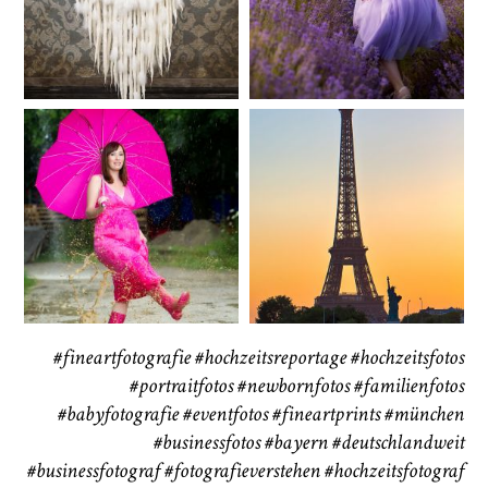
72
111
CHINGS
Babybauch
Reise
37
41
#fineartfotografie
#hochzeitsreportage
#hochzeitsfotos
#portraitfotos
#newbornfotos
#familienfotos
#babyfotografie
#eventfotos
#fineartprints
#münchen
#businessfotos
#bayern #deutschlandweit
#businessfotograf
#fotografieverstehen
#hochzeitsfotograf