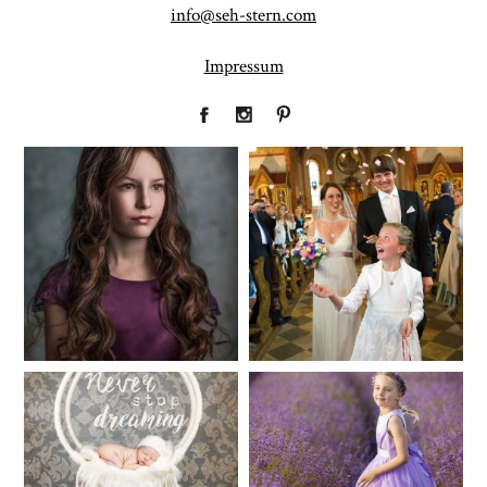
info@seh-stern.com
Impressum
Fineart
Hochzeit
41
183
Baby/Newborn
Kinder