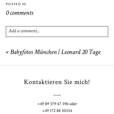
POSTED IN
0 comments
Add a comment...
Your email is
never
published or shared. Required fields
are marked *
«
Babyfotos München | Leonard 20 Tage
Kontaktieren Sie mich!
+49 89 579 67 596 oder
POST COMMENT
+49 172 88 30334