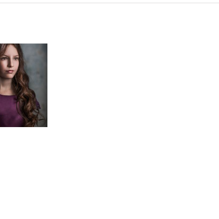
neart
Hochzeit
Baby/Newbo
183
72
eise