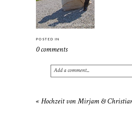
POSTED IN
0 comments
Add a comment...
Your email is
never
published or shared
«
Hochzeit von Mirjam & Christi
POST COMMENT