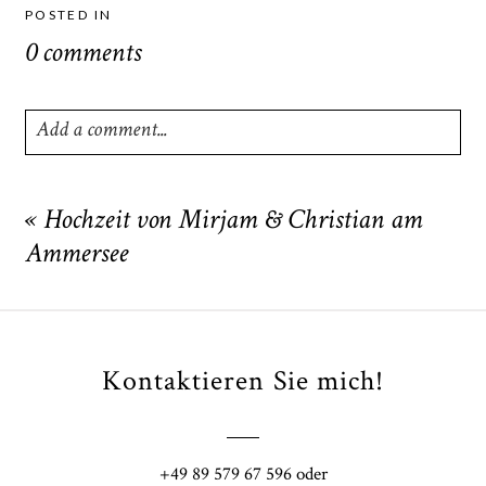
POSTED IN
0 comments
Add a comment...
Your email is
never
published or shared. Required fields
are marked *
«
Hochzeit von Mirjam & Christian am
Ammersee
Kontaktieren Sie mich!
POST COMMENT
+49 89 579 67 596 oder