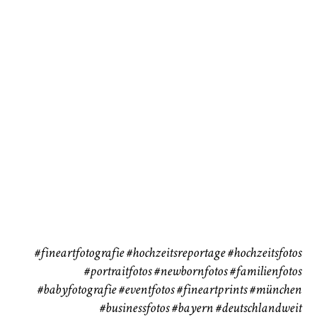
Baby/Newborn
Kinder
72
111
CHINGS
Babybauch
Reise
37
41
#fineartfotografie
#hochzeitsreportage
#hochzeitsfotos
#portraitfotos
#newbornfotos
#familienfotos
#babyfotografie
#eventfotos
#fineartprints
#münchen
#businessfotos
#bayern #deutschlandweit