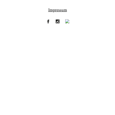
Impressum
Fineart
Hochzeit
41
183
Baby/Newborn
Kinder