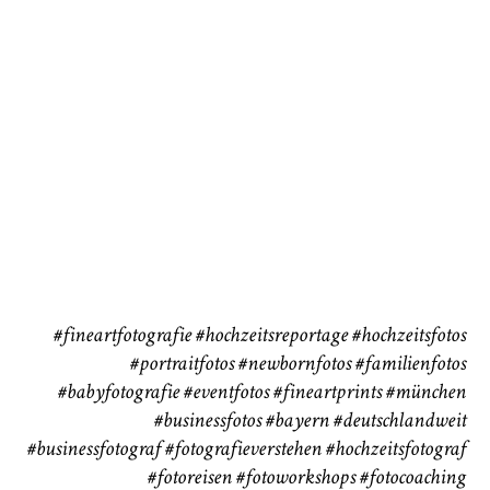
72
111
CHINGS
Babybauch
Reise
37
41
#fineartfotografie
#hochzeitsreportage
#hochzeitsfotos
#portraitfotos
#newbornfotos
#familienfotos
#babyfotografie
#eventfotos
#fineartprints
#münchen
#businessfotos
#bayern #deutschlandweit
#businessfotograf
#fotografieverstehen
#hochzeitsfotograf
#fotoreisen
#fotoworkshops
#fotocoaching