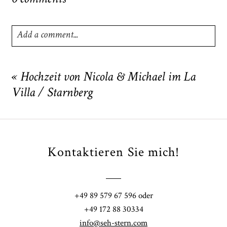
Add a comment...
Your email is
never
published or shared. Required fields
are marked *
«
Hochzeit von Nicola & Michael im La
Villa / Starnberg
Kontaktieren Sie mich!
POST COMMENT
+49 89 579 67 596 oder
+49 172 88 30334
info@seh-stern.com