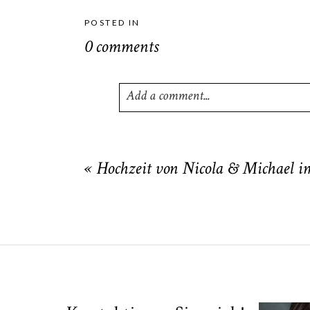
POSTED IN
0 comments
Add a comment...
Your email is
never
published or shared
«
Hochzeit von Nicola & Michael i
POST COMMENT