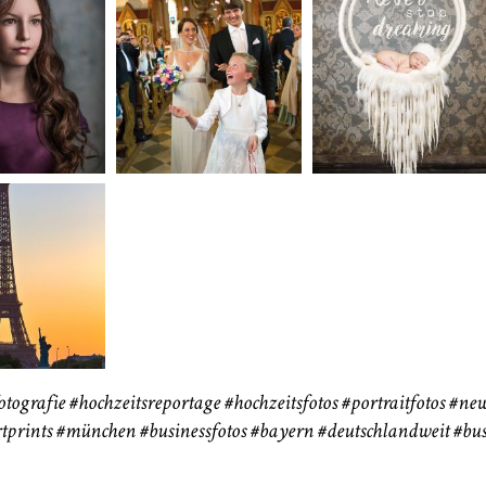
neart
Hochzeit
Baby/Newbo
183
72
eise
otografie
#hochzeitsreportage
#hochzeitsfotos
#portraitfotos
#new
tprints
#münchen
#businessfotos
#bayern #deutschlandweit #bus