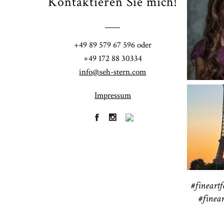
Kontaktieren Sie mich!
Fi
+49 89 579 67 596 oder
41
+49 172 88 30334
info@seh-stern.com
Impressum
R
41
#fineartf
#finear