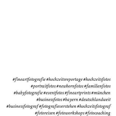
72
111
CHINGS
Babybauch
Reise
37
41
#fineartfotografie
#hochzeitsreportage
#hochzeitsfotos
#portraitfotos
#newbornfotos
#familienfotos
#babyfotografie
#eventfotos
#fineartprints
#münchen
#businessfotos
#bayern #deutschlandweit
#businessfotograf
#fotografieverstehen
#hochzeitsfotograf
#fotoreisen
#fotoworkshops
#fotocoaching