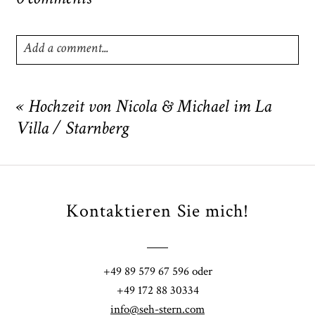
Add a comment...
Your email is
never
published or shared. Required fields
are marked *
«
Hochzeit von Nicola & Michael im La
Villa / Starnberg
Kontaktieren Sie mich!
POST COMMENT
+49 89 579 67 596 oder
+49 172 88 30334
info@seh-stern.com