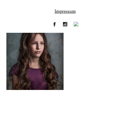
Impressum
Fineart
Hochzeit
41
183
Baby/Newborn
Kinder