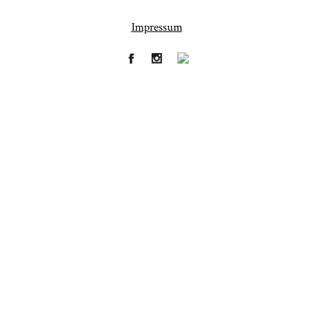
Impressum
Fineart
Hochzeit
41
183
Baby/Newborn
Kinder