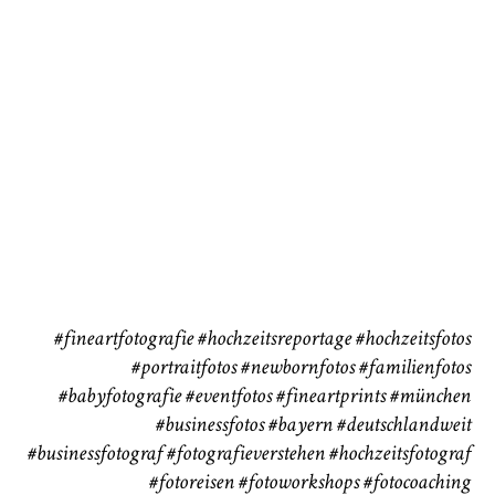
72
111
CHINGS
Babybauch
Reise
37
41
#fineartfotografie
#hochzeitsreportage
#hochzeitsfotos
#portraitfotos
#newbornfotos
#familienfotos
#babyfotografie
#eventfotos
#fineartprints
#münchen
#businessfotos
#bayern #deutschlandweit
#businessfotograf
#fotografieverstehen
#hochzeitsfotograf
#fotoreisen
#fotoworkshops
#fotocoaching