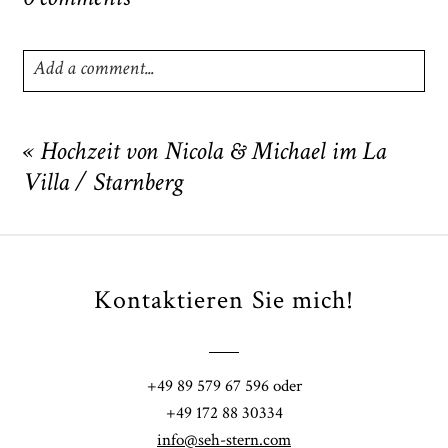
Add a comment...
Your email is
never
published or shared. Required fields
are marked *
«
Hochzeit von Nicola & Michael im La
Villa / Starnberg
Kontaktieren Sie mich!
POST COMMENT
+49 89 579 67 596 oder
+49 172 88 30334
info@seh-stern.com